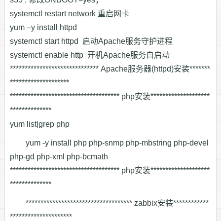
systemctl restart network 重启网卡
yum –y install httpd
systemctl start httpd 启动Apache服务守护进程
systemctl enable http 开机Apache服务自启动
****************************** Apache服务器(httpd)安装*******
********************
************************************* php安装********************
**************
yum list|grep php
yum -y install php php-snmp php-mbstring php-devel
php-gd php-xml php-bcmath
************************************* php安装********************
**************
************************************ zabbix安装************
*********************