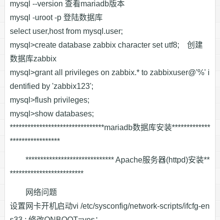
mysql --version 查看mariadb版本
mysql -uroot -p 登陆数据库
select user,host from mysql.user;
mysql>create database zabbix character set utf8; 创建
数据库zabbix
mysql>grant all privileges on zabbix.* to zabbixuser@'%' i
dentified by 'zabbix123';
mysql>flush privileges;
mysql>show databases;
********************************mariadb数据库安装*************
*****************
****************************** Apache服务器(httpd)安装**
*************************
网络问题
设置网卡开机启动vi /etc/sysconfig/network-scripts/ifcfg-en
s33 ; 修改ONBOOT=yes；