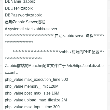
DBName=zabbix
DBUser=zabbix
DBPassword=zabbix
启动Zabbix Server进程
# systemctl start zabbix-server
********************************* 启动zabbix server进程*******
*******************
********************************zabbix前端的PHP配置***
*************************
Zabbix前端的Apache配置文件位于 /etc/httpd/conf.d/zabbi
x.conf 。
php_value max_execution_time 300
php_value memory_limit 128M
php_value post_max_size 16M
php_value upload_max_filesize 2M
php_value max_input_time 300