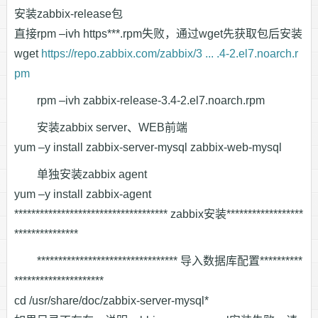
安装zabbix-release包
直接rpm –ivh https***.rpm失败，通过wget先获取包后安装
wget
https://repo.zabbix.com/zabbix/3 ... .4-2.el7.noarch.r
pm
rpm –ivh zabbix-release-3.4-2.el7.noarch.rpm
安装zabbix server、WEB前端
yum –y install zabbix-server-mysql zabbix-web-mysql
单独安装zabbix agent
yum –y install zabbix-agent
************************************ zabbix安装******************
***************
********************************* 导入数据库配置**********
*********************
cd /usr/share/doc/zabbix-server-mysql*