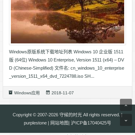
Windows原版系统下载地址列表 Windows 10 企业版 1511
版 (64位) Windows 10 Enterprise, Version 1511 (x64) – DV
D (Chinese-Simplified) 文件名: cn_windows_10_enterprise
_version_1511_x64_dvd_7224788.iso SH...
Windows应用
2018-11-07
Copyright © 2007-2026
守候的时光
All rights reserved. |
purplestone
|
网站地图
|
沪ICP备17040425号