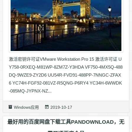
激活密钥许可证VMware Workstation Pro 15 激活许可证 U
Y758-0RXEQ-M81WP-8ZM7Z-Y3HDA VF750-4MX5Q-488
DQ-9WZE9-ZY2D6 UU54R-FVD91-488PP-7NNGC-ZFAX
6 YC74H-FGF92-081VZ-R5QNG-P6RY4 YC34H-6WWDK
-085MQ-JYPNX-NZ...
Windows应用
2019-10-17
最好用的百度网盘下载工具PANDOWNLOAD，无