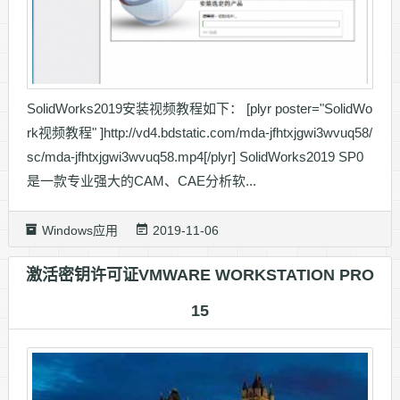
SolidWorks2019安装视频教程如下： [plyr poster="SolidWo
rk视频教程" ]http://vd4.bdstatic.com/mda-jfhtxjgwi3wvuq58/
sc/mda-jfhtxjgwi3wvuq58.mp4[/plyr] SolidWorks2019 SP0
是一款专业强大的CAM、CAE分析软...
Windows应用
2019-11-06
激活密钥许可证VMWARE WORKSTATION PRO
15